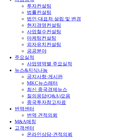
투자컨설팅
법률컨설팅
법인·대표처 설립 및 변경
현지경영컨설팅
사업철수컨설팅
마케팅컨설팅
외자유치컨설팅
공공분야
주요실적
사업영역별 주요실적
뉴스&지식나눔
공지사항·게시판
MKC뉴스레터
최신 중국경제뉴스
질의응답(Q&A)모음
중국투자참고자료
번역센터
번역 견적의뢰
M&A매칭
고객센터
온라인상담·견적의뢰