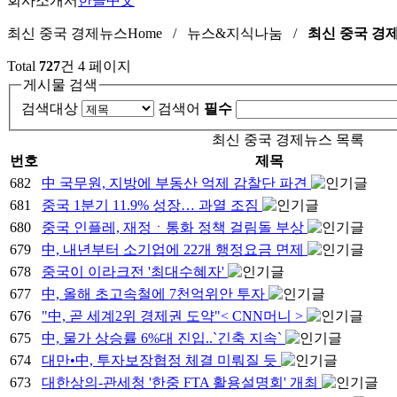
회사소개서
한글
中文
최신 중국 경제뉴스
Home / 뉴스&지식나눔 /
최신 중국 경
Total
727
건
4 페이지
게시물 검색
검색대상
검색어
필수
최신 중국 경제뉴스 목록
번호
제목
682
中 국무원, 지방에 부동산 억제 감찰단 파견
681
중국 1분기 11.9% 성장… 과열 조짐
680
중국 인플레, 재정ㆍ통화 정책 걸림돌 부상
679
中, 내년부터 소기업에 22개 행정요금 면제
678
중국이 이라크전 '최대수혜자'
677
中, 올해 초고속철에 7천억위안 투자
676
"中, 곧 세계2위 경제권 도약"< CNN머니 >
675
中, 물가 상승률 6%대 진입..`긴축 지속`
674
대만•中, 투자보장협정 체결 미뤄질 듯
673
대한상의-관세청 '한중 FTA 활용설명회' 개최