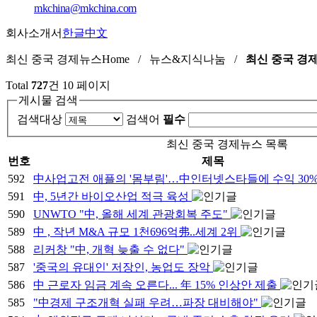
mkchina@mkchina.com
회사소개서
한글
中文
최신 중국 경제뉴스
Home / 뉴스&지식나눔 /
최신 중국 경
Total
727
건
10 페이지
게시물 검색
검색대상
검색어
필수
최신 중국 경제뉴스 목록
번호
제목
592
中사업고전 애플의 '몸부림'…中인터넷스타들에 수익 30
591
中, 5년간 바이오산업 적극 육성
590
UNWTO "中, 올해 세계 관광회복 주도"
589
中 , 작년 M&A 규모 1천696억弗..세계 2위
588
리커창 "中, 개혁 늦출 수 없다"
587
'중국의 유대인' 저장인, 농업도 장악
586
中 근로자 임금 계속 오른다... 年 15% 인상안 제출
585
"中경제 구조개혁 실패 우려…파장 대비해야"