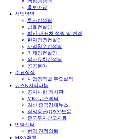
핵심경쟁력
홍보마당
사업영역
투자컨설팅
법률컨설팅
법인·대표처 설립 및 변경
현지경영컨설팅
사업철수컨설팅
마케팅컨설팅
외자유치컨설팅
공공분야
주요실적
사업영역별 주요실적
뉴스&지식나눔
공지사항·게시판
MKC뉴스레터
최신 중국경제뉴스
질의응답(Q&A)모음
중국투자참고자료
번역센터
번역 견적의뢰
M&A매칭